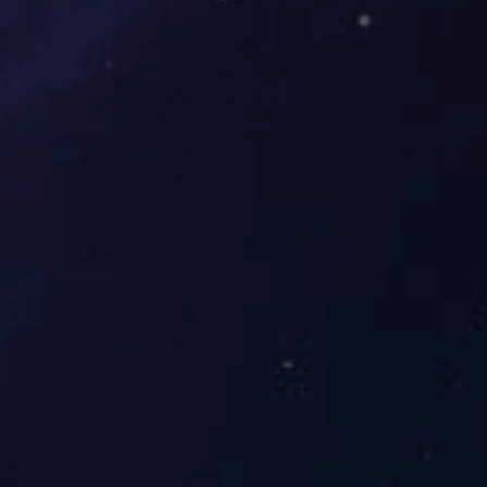
度、有力举措抓好整改落实。景
责任，从思想根源反思，以高度
案，明确目标、措施、时限与责
区发展，加大基础设施投入，完
要加强制度建设，剖析问题根源
建长效机制保障推动景区长远发
郑常文表示，景区党委将以
问题，强化政治担当，将整改作
导。压紧压实责任，党委书记负
确责任与时限，强化纪律保障。
同时坚持标本兼治，加强制度建