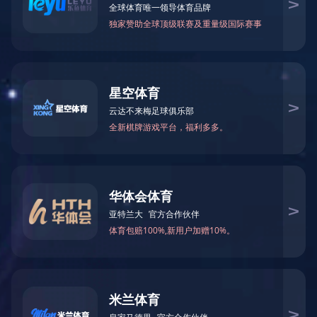
企业动态
活动资讯
行业资讯