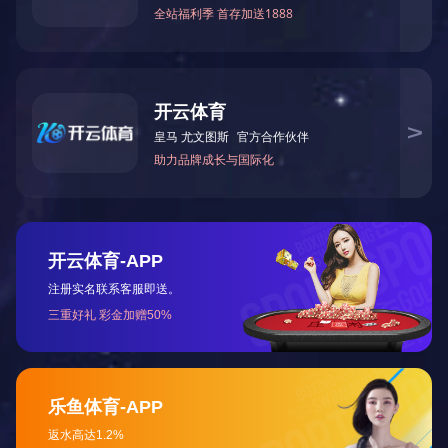
持。
市委巡察二组有关同志；县