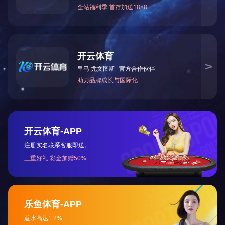
2061
2024-11-01
了解详情
关于白水洋·鸳鸯溪景区恢复运营
1595
2024-11-01
了解详情
白水洋·鸳鸯溪景区闭园通知
1496
2024-10-31
了解详情
主题写生 | 福建师大美术生走进
1364
2024-10-30
了解详情