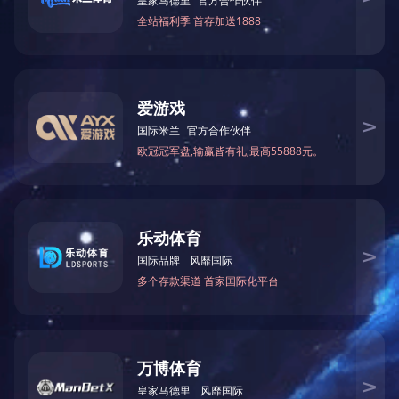
当前位置 :
米兰官方网站-米兰milan(中国)
>
关于“白水洋·鸳鸯溪两景区酒店
2033
2024-12-20
了解详情
喜报！屏南白水洋·鸳鸯溪5A级景
2361
2024-11-29
了解详情
关于白水洋·鸳鸯溪景区恢复运营