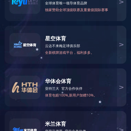
企业动态
活动资讯
行业资讯