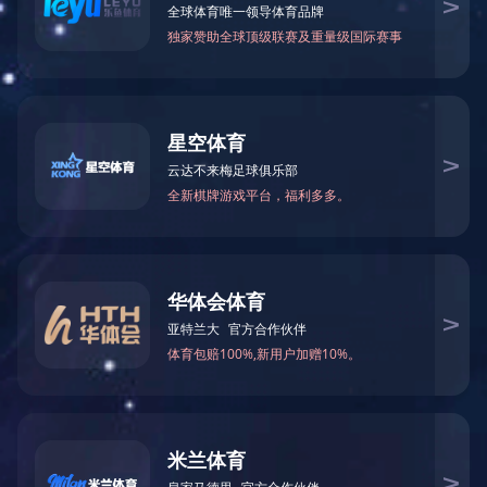
企业动态
活动资讯
行业资讯