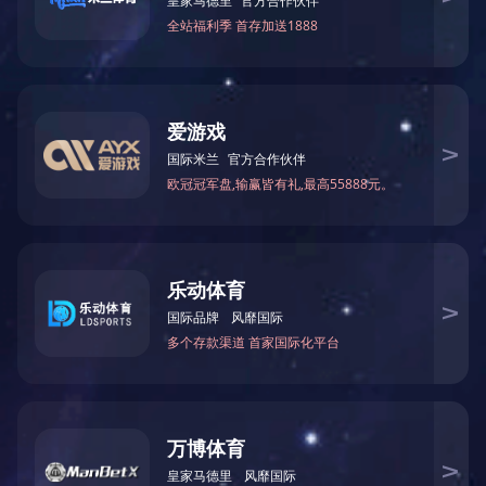
当前位置 :
米兰官方网站-米兰milan(中国)
>