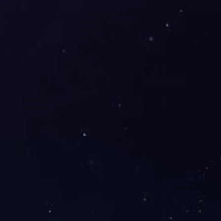
A级旅游景区白水洋入口处。酒店依山傍水而建，风景
，豪华单人房，标准房等