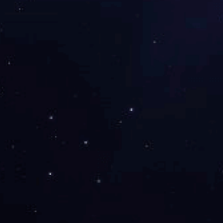
上一篇:没有了...
COPYRIGHT ©2024 digitalcloudplatform.com 屏南圣阳鸳鸯溪
公司地址：屏南县国宝路223号白水洋旅游集团办公大楼
游客服务热线：0593-3309388