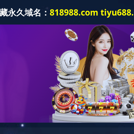
景区简介
新闻资讯
走进屏南
服务指南