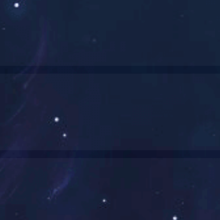
景区导览
地质科普