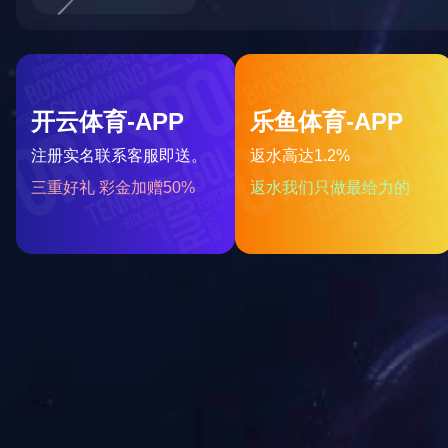
当前位置 :
米兰官方网站-米兰milan(中国)
>
白水洋景区